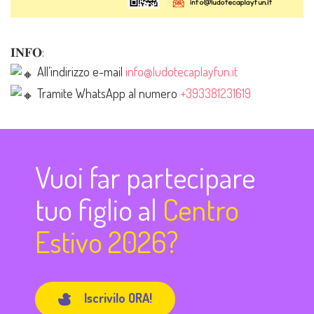
𝐈𝐍𝐅𝐎:
All’indirizzo e-mail
info@ludotecaplayfun.it
Tramite WhatsApp al numero
+393381231619
Vuoi far partecipare
tuo figlio al
Centro
Estivo 2026?
Iscrivilo ORA!