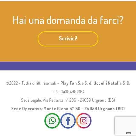
Hai una domanda da farci?
Scrivici!
©2022 - Tutti i diritti riservati -
Play Fun S.a.S. di Uccelli Natalia & C.
- P.I.: 04394990164
Sede Legale: Via Petrarca n° 206 - 24059 Urgnano (BG)
Sede Operativa: Monte Gleno n° 80 - 24059 Urgnano (BG)