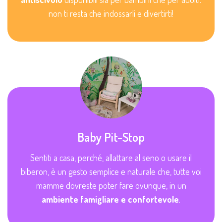
non ti resta che indossarli e divertirti!
Baby Pit-Stop
Sentiti a casa, perché, allattare al seno o usare il
biberon, è un gesto semplice e naturale che, tutte voi
mamme dovreste poter fare ovunque, in un
ambiente famigliare e confortevole
.