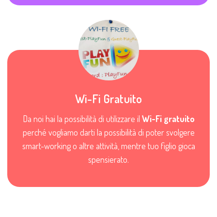
Wi-Fi Gratuito
Da noi hai la possibilità di utilizzare il
Wi-Fi gratuito
perché vogliamo darti la possibilità di poter svolgere
smart-working o altre attività, mentre tuo figlio gioca
spensierato.