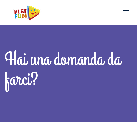
Hai una domanda da
farci?