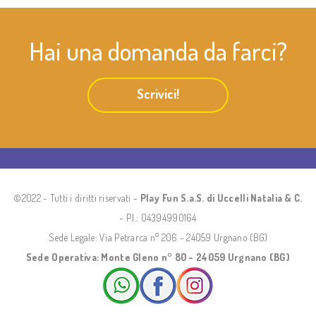
Hai una domanda da farci?
Scrivici!
©2022 - Tutti i diritti riservati -
Play Fun S.a.S. di Uccelli Natalia & C.
- P.I.: 04394990164
Sede Legale: Via Petrarca n° 206 - 24059 Urgnano (BG)
Sede Operativa: Monte Gleno n° 80 - 24059 Urgnano (BG)