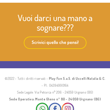
Vuoi darci una mano a
sognare???
Scrivici quello che pensi!
©2022 - Tutti i diritti riservati -
Play Fun S.a.S. di Uccelli Natalia & C.
- P.I.: 04394990164
Sede Legale: Via Petrarca n° 206 - 24059 Urgnano (BG)
Sede Operativa: Monte Gleno n° 80 - 24059 Urgnano (BG)