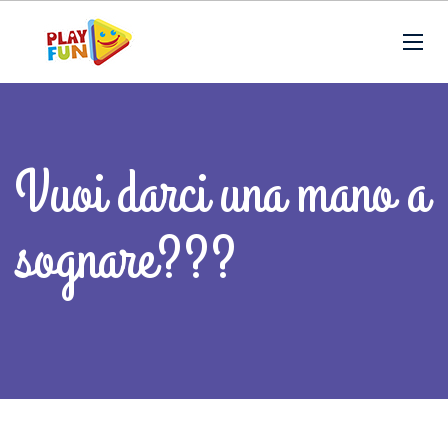
Vuoi darci una mano a
sognare???